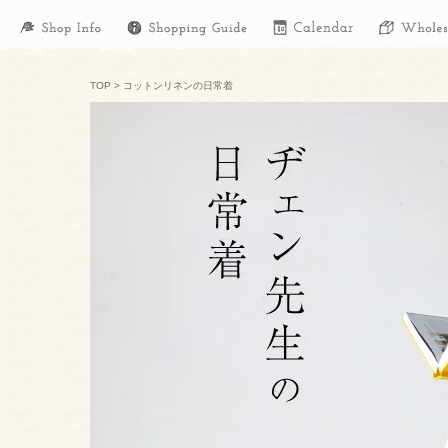
TOP
>
コットンリネンの日常着