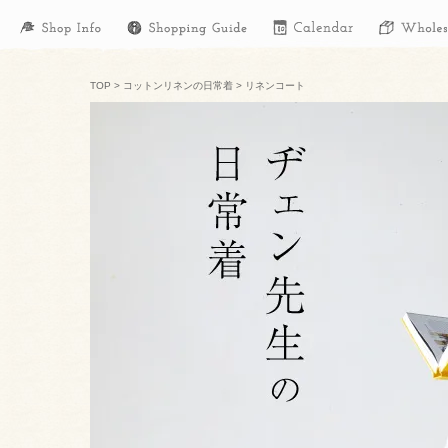
TOP
>
コットンリネンの日常着
>
リネンコート