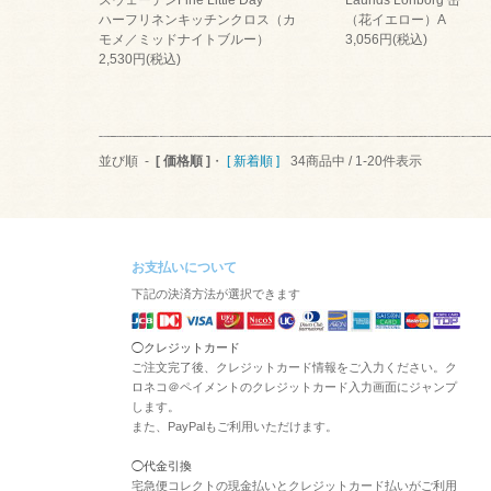
スウェーデンFine Little Day
Laurids Lonborg 缶
ハーフリネンキッチンクロス（カ
（花イエロー）A
モメ／ミッドナイトブルー）
3,056円(税込)
2,530円(税込)
並び順 -
[ 価格順 ]
・
[ 新着順 ]
34商品中 / 1-20件表示
お支払いについて
下記の決済方法が選択できます
◯クレジットカード
ご注文完了後、クレジットカード情報をご入力ください。ク
ロネコ＠ペイメントのクレジットカード入力画面にジャンプ
します。
また、PayPalもご利用いただけます。
◯代金引換
宅急便コレクトの現金払いとクレジットカード払いがご利用