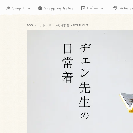
TOP
>
コットンリネンの日常着
>
SOLD OUT