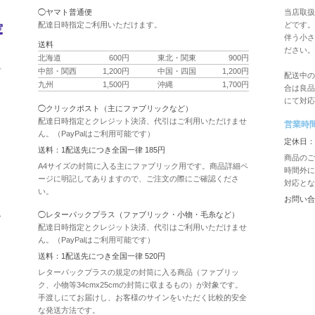
◯ヤマト普通便
当店取扱
配達日時指定ご利用いただけます。
どです。
伴う小さ
送料
ださい。
北海道
600円
東北・関東
900円
ク
中部・関西
1,200円
中国・四国
1,200円
プ
配送中の
九州
1,500円
沖縄
1,700円
合は良品
にて対応
◯クリックポスト（主にファブリックなど）
配達日時指定とクレジット決済、代引はご利用いただけませ
営業時
ん。（PayPalはご利用可能です）
用
定休日：
送料：1配送先につき全国一律 185円
商品のご
A4サイズの封筒に入る主にファブリック用です。商品詳細ペ
時間外に
ージに明記してありますので、ご注文の際にご確認くださ
対応とな
い。
お問い合
認
◯レターパックプラス（ファブリック・小物・毛糸など）
配達日時指定とクレジット決済、代引はご利用いただけませ
ん。（PayPalはご利用可能です）
送料：1配送先につき全国一律 520円
レターパックプラスの規定の封筒に入る商品（ファブリッ
ク、小物等34cmx25cmの封筒に収まるもの）が対象です。
手渡しにてお届けし、お客様のサインをいただく比較的安全
な発送方法です。