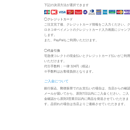
下記の決済方法が選択できます
◯クレジットカード
ご注文完了後、クレジットカード情報をご入力ください。
ロネコ＠ペイメントのクレジットカード入力画面にジャン
します。
また、PayPalもご利用いただけます。
◯代金引換
宅急便コレクトの現金払いとクレジットカード払いがご利
いただけます。
代引手数料：一律 324円（税込）
※手数料はお客様負担となります。
ご入金について
銀行振込、郵便振替でのお支払いの場合は、当店からの確
メールが届いてから、原則7日以内にご入金ください。ご入
金確認から原則3営業日以内に商品を発送させていただきま
す。品切れの場合は当店よりご連絡させていただきます。