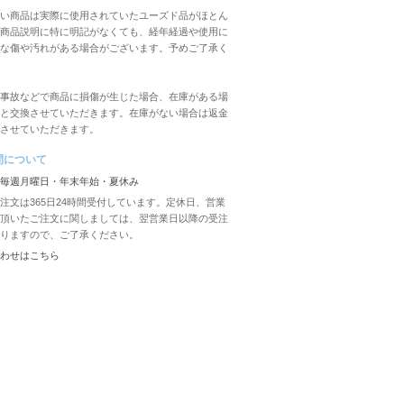
い商品は実際に使用されていたユーズド品がほとん
商品説明に特に明記がなくても、経年経過や使用に
な傷や汚れがある場合がございます。予めご了承く
事故などで商品に損傷が生じた場合、在庫がある場
と交換させていただきます。在庫がない場合は返金
させていただきます。
間について
毎週月曜日・年末年始・夏休み
注文は365日24時間受付しています。定休日、営業
頂いたご注文に関しましては、翌営業日以降の受注
りますので、ご了承ください。
わせは
こちら