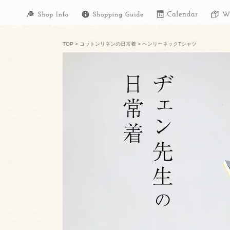
TOP
>
コットンリネンの日常着
>
ヘンリーネックTシャツ