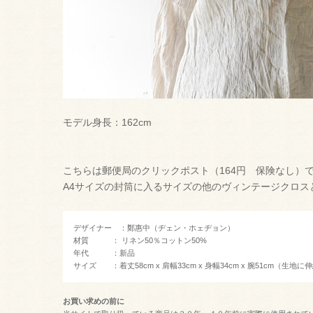
モデル身長：162cm
こちらは郵便局のクリックポスト（164円 保険なし）
A4サイズの封筒に入るサイズの他のヴィンテージクロス
デザイナー ：鄭惠中（ヂェン・ホェヂョン）
材質 ： リネン50％コットン50%
年代 ：新品
サイズ ：着丈58cm x 肩幅33cm x 身幅34cm x 腕51cm（生
お買い求めの前に