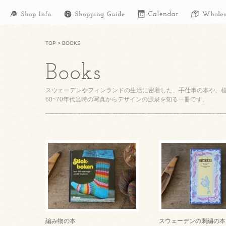
TOP
>
BOOKS
スウェーデンやフィンランドの生活に密着した、手仕事の本や、
60~70年代当時の写真からデザインの源泉を知る一冊です。
編み物の本
スウェーデンの刺繍の本