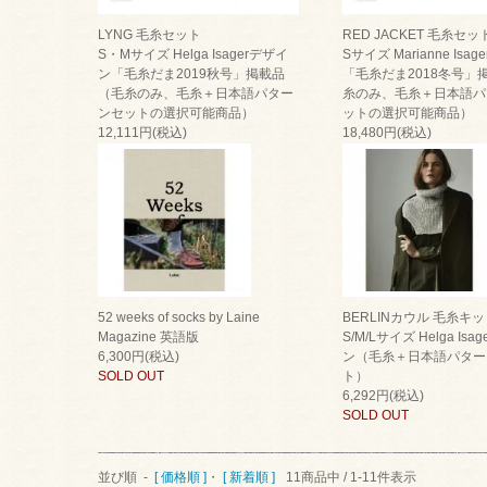
LYNG 毛糸セット
RED JACKET 毛糸セッ
S・Mサイズ Helga Isagerデザイ
Sサイズ Marianne Isa
ン「毛糸だま2019秋号」掲載品
「毛糸だま2018冬号」
（毛糸のみ、毛糸＋日本語パター
糸のみ、毛糸＋日本語パ
ンセットの選択可能商品）
ットの選択可能商品）
12,111円(税込)
18,480円(税込)
SOLD OUT
SOLD OUT
52 weeks of socks by Laine
BERLINカウル 毛糸キ
Magazine 英語版
S/M/Lサイズ Helga Isa
6,300円(税込)
ン（毛糸＋日本語パター
SOLD OUT
ト）
6,292円(税込)
SOLD OUT
並び順 -
[ 価格順 ]
・
[ 新着順 ]
11商品中 / 1-11件表示