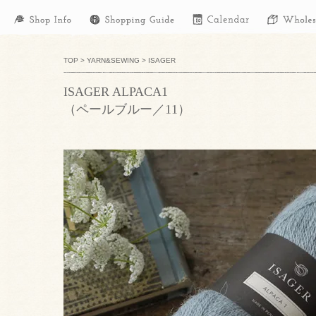
TOP
>
YARN&SEWING
>
ISAGER
ISAGER ALPACA1
（ペールブルー／11）