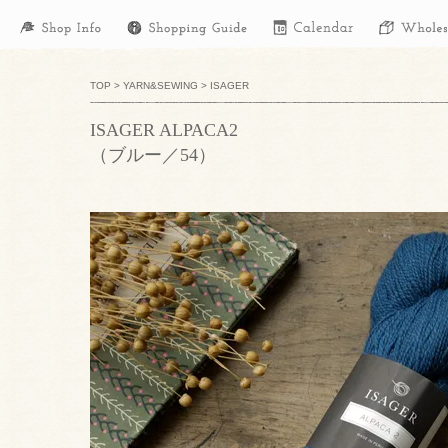
TOP
>
YARN&SEWING
>
ISAGER
ISAGER ALPACA2
（ブルー／54）