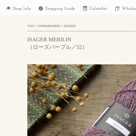
TOP
>
YARN&SEWING
>
ISAGER
ISAGER MERILIN
（ローズパープル／52）