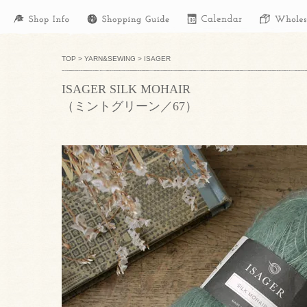
TOP
>
YARN&SEWING
>
ISAGER
ISAGER SILK MOHAIR
（ミントグリーン／67）