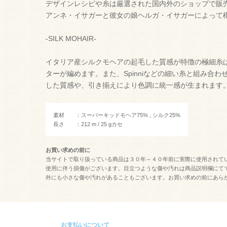
デザインレシピや糸は厳選された国内外のショップで販
アンネ・イサガーと彼女の娘ヘルガ・イサガーによって
-SILK MOHAIR-
イタリア産シルクモヘアの起毛した質感が特徴の極細糸
ターが編めます。また、Spinniなどの細い糸と組み合
した質感や、引き揃えにより色調に統一感が生まれます
素材 ：スーパーキッドモヘア75% , シルク25%
長さ ：212 m / 25 gカセ
お買い求めの前に
当サイトで取り扱っている商品は３０年～４０年前に実際に使用されて
使用に伴う損傷がございます。目立つような傷や汚れは商品説明欄にて
外にも小さな傷や汚れがあることもございます。お買い求めの前にあら
お支払いについて