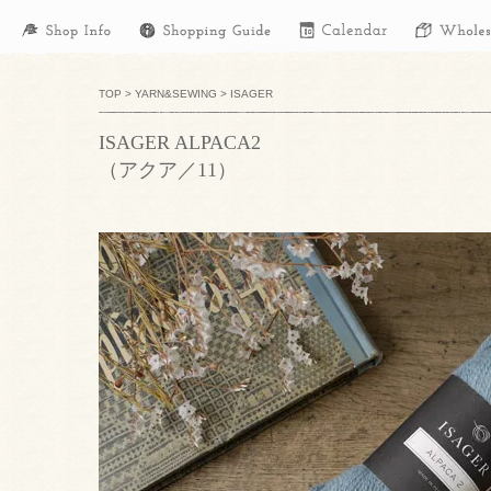
TOP
>
YARN&SEWING
>
ISAGER
ISAGER ALPACA2
（アクア／11）