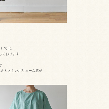
ましては、
奨しております。
が、
んわりとしたボリューム感が