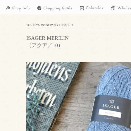
TOP
>
YARN&SEWING
>
ISAGER
ISAGER MERILIN
（アクア／10）