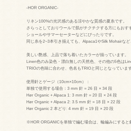
-HOR ORGANIC-
リネン100%の光沢感のある涼やかな質感の夏糸です。
さらっとしておりウールで肌がチクチクする方にもおす
ショールやサマーセーターなどにぴったりです。
同じ糸を2~3本引き揃えても、Alpaca1やSilk Moh
美しい艶感、上品で落ち着いたカラーが揃っています。
Linen色のみ染色・漂白無しの天然色、その他の5色はL
TRIOの色味に合わせ、色名もTRIOと同じとなっていま
使用針とゲージ（10cm×10cm）：
単独で使用する場合：3 mm 針 = 26 目 × 34 段
Hør Organic + Alpaca 1: 3 mm 針 = 20 目 × 24 段
Hør Organic + Alpaca 2: 3.5 mm 針 = 18 目 × 22 段
Hør Organic 2 本どり: 4 mm 針 = 19 目 × 20 段
※HOR ORGANICを単独で編む場合は、輪編みにする