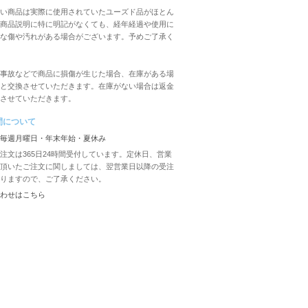
い商品は実際に使用されていたユーズド品がほとん
商品説明に特に明記がなくても、経年経過や使用に
な傷や汚れがある場合がございます。予めご了承く
事故などで商品に損傷が生じた場合、在庫がある場
と交換させていただきます。在庫がない場合は返金
させていただきます。
間について
毎週月曜日・年末年始・夏休み
注文は365日24時間受付しています。定休日、営業
頂いたご注文に関しましては、翌営業日以降の受注
りますので、ご了承ください。
わせは
こちら