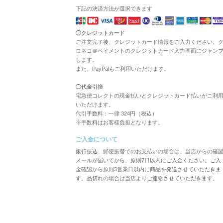
下記の決済方法が選択できます
◯クレジットカード
ご注文完了後、クレジットカード情報をご入力ください。
ロネコ＠ペイメントのクレジットカード入力画面にジャン
します。
また、PayPalもご利用いただけます。
◯代金引換
宅急便コレクトの現金払いとクレジットカード払いがご利
いただけます。
代引手数料：一律 324円（税込）
※手数料はお客様負担となります。
ご入金について
銀行振込、郵便振替でのお支払いの場合は、当店からの確
メールが届いてから、原則7日以内にご入金ください。ご入
金確認から原則3営業日以内に商品を発送させていただきま
す。品切れの場合は当店よりご連絡させていただきます。