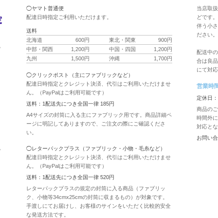
◯ヤマト普通便
当店取扱
配達日時指定ご利用いただけます。
どです。
伴う小さ
送料
ださい。
北海道
600円
東北・関東
900円
ク
中部・関西
1,200円
中国・四国
1,200円
プ
配送中の
九州
1,500円
沖縄
1,700円
合は良品
にて対応
◯クリックポスト（主にファブリックなど）
配達日時指定とクレジット決済、代引はご利用いただけませ
営業時
ん。（PayPalはご利用可能です）
用
定休日：
送料：1配送先につき全国一律 185円
商品のご
A4サイズの封筒に入る主にファブリック用です。商品詳細ペ
時間外に
ージに明記してありますので、ご注文の際にご確認くださ
対応とな
い。
お問い合
認
◯レターパックプラス（ファブリック・小物・毛糸など）
配達日時指定とクレジット決済、代引はご利用いただけませ
ん。（PayPalはご利用可能です）
送料：1配送先につき全国一律 520円
レターパックプラスの規定の封筒に入る商品（ファブリッ
ク、小物等34cmx25cmの封筒に収まるもの）が対象です。
手渡しにてお届けし、お客様のサインをいただく比較的安全
な発送方法です。