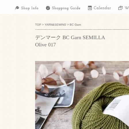
TOP
>
YARN&SEWING
>
BC Garn
デンマーク BC Garn SEMILLA
Olive 017