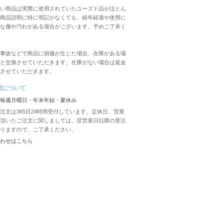
い商品は実際に使用されていたユーズド品がほとん
商品説明に特に明記がなくても、経年経過や使用に
な傷や汚れがある場合がございます。予めご了承く
事故などで商品に損傷が生じた場合、在庫がある場
と交換させていただきます。在庫がない場合は返金
させていただきます。
間について
毎週月曜日・年末年始・夏休み
注文は365日24時間受付しています。定休日、営業
頂いたご注文に関しましては、翌営業日以降の受注
りますので、ご了承ください。
わせは
こちら