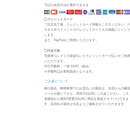
下記の決済方法が選択できます
◯クレジットカード
ご注文完了後、クレジットカード情報をご入力ください。
ロネコ＠ペイメントのクレジットカード入力画面にジャン
します。
また、PayPalもご利用いただけます。
◯代金引換
宅急便コレクトの現金払いとクレジットカード払いがご利
いただけます。
代引手数料：一律 324円（税込）
※手数料はお客様負担となります。
ご入金について
銀行振込、郵便振替でのお支払いの場合は、当店からの確
メールが届いてから、原則7日以内にご入金ください。ご入
金確認から原則3営業日以内に商品を発送させていただきま
す。品切れの場合は当店よりご連絡させていただきます。