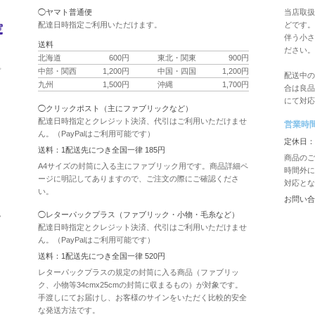
◯ヤマト普通便
当店取扱
配達日時指定ご利用いただけます。
どです。
伴う小さ
送料
ださい。
北海道
600円
東北・関東
900円
ク
中部・関西
1,200円
中国・四国
1,200円
プ
配送中の
九州
1,500円
沖縄
1,700円
合は良品
にて対応
◯クリックポスト（主にファブリックなど）
配達日時指定とクレジット決済、代引はご利用いただけませ
営業時
ん。（PayPalはご利用可能です）
用
定休日：
送料：1配送先につき全国一律 185円
商品のご
A4サイズの封筒に入る主にファブリック用です。商品詳細ペ
時間外に
ージに明記してありますので、ご注文の際にご確認くださ
対応とな
い。
お問い合
認
◯レターパックプラス（ファブリック・小物・毛糸など）
配達日時指定とクレジット決済、代引はご利用いただけませ
ん。（PayPalはご利用可能です）
送料：1配送先につき全国一律 520円
レターパックプラスの規定の封筒に入る商品（ファブリッ
ク、小物等34cmx25cmの封筒に収まるもの）が対象です。
手渡しにてお届けし、お客様のサインをいただく比較的安全
な発送方法です。