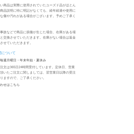
い商品は実際に使用されていたユーズド品がほとん
商品説明に特に明記がなくても、経年経過や使用に
な傷や汚れがある場合がございます。予めご了承く
事故などで商品に損傷が生じた場合、在庫がある場
と交換させていただきます。在庫がない場合は返金
させていただきます。
間について
毎週月曜日・年末年始・夏休み
注文は365日24時間受付しています。定休日、営業
頂いたご注文に関しましては、翌営業日以降の受注
りますので、ご了承ください。
わせは
こちら