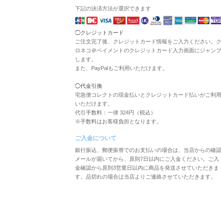
下記の決済方法が選択できます
◯クレジットカード
ご注文完了後、クレジットカード情報をご入力ください。
ロネコ＠ペイメントのクレジットカード入力画面にジャン
します。
また、PayPalもご利用いただけます。
◯代金引換
宅急便コレクトの現金払いとクレジットカード払いがご利
いただけます。
代引手数料：一律 324円（税込）
※手数料はお客様負担となります。
ご入金について
銀行振込、郵便振替でのお支払いの場合は、当店からの確
メールが届いてから、原則7日以内にご入金ください。ご入
金確認から原則3営業日以内に商品を発送させていただきま
す。品切れの場合は当店よりご連絡させていただきます。