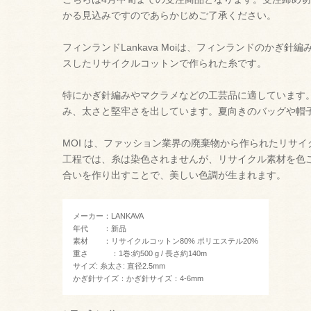
かる見込みですのであらかじめご了承ください。
フィンランドLankava Moiは、フィンランドのかぎ針編みデ
スしたリサイクルコットンで作られた糸です。
特にかぎ針編みやマクラメなどの工芸品に適しています
み、太さと堅牢さを出しています。夏向きのバッグや帽
MOI は、ファッション業界の廃棄物から作られたリサ
工程では、糸は染色されませんが、リサイクル素材を色
合いを作り出すことで、美しい色調が生まれます。
メーカー：LANKAVA
年代 ：新品
素材 ：リサイクルコットン80% ポリエステル20%
重さ ：1巻:約500 g / 長さ約140m
サイズ: 糸太さ: 直径2.5mm
かぎ針サイズ：かぎ針サイズ：4-6mm