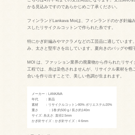
かる見込みですのであらかじめご了承ください。
フィンランドLankava Moiは、フィンランドのかぎ針編みデ
スしたリサイクルコットンで作られた糸です。
特にかぎ針編みやマクラメなどの工芸品に適しています
み、太さと堅牢さを出しています。夏向きのバッグや帽
MOI は、ファッション業界の廃棄物から作られたリサ
工程では、糸は染色されませんが、リサイクル素材を色
合いを作り出すことで、美しい色調が生まれます。
メーカー：LANKAVA
年代 ：新品
素材 ：リサイクルコットン80% ポリエステル20%
重さ ：1巻:約500 g / 長さ約140m
サイズ: 糸太さ: 直径2.5mm
かぎ針サイズ：かぎ針サイズ：4-6mm