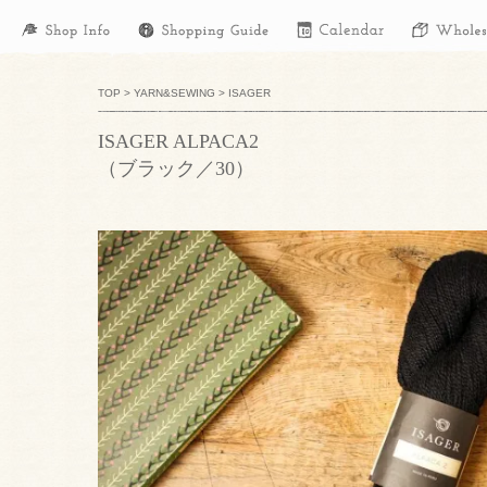
TOP
>
YARN&SEWING
>
ISAGER
ISAGER ALPACA2
（ブラック／30）