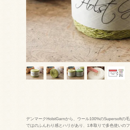
デンマークHolstGarnから、ウール100%のSupersof
ではのふんわり感とハリがあり、1本取りで多色使いの