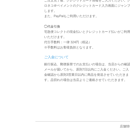
ご注文完了後、クレジットカード情報をご入力ください。
ロネコ＠ペイメントのクレジットカード入力画面にジャン
します。
また、PayPalもご利用いただけます。
◯代金引換
宅急便コレクトの現金払いとクレジットカード払いがご利
いただけます。
代引手数料：一律 324円（税込）
※手数料はお客様負担となります。
ご入金について
銀行振込、郵便振替でのお支払いの場合は、当店からの確
メールが届いてから、原則7日以内にご入金ください。ご入
金確認から原則3営業日以内に商品を発送させていただきま
す。品切れの場合は当店よりご連絡させていただきます。
店舗情