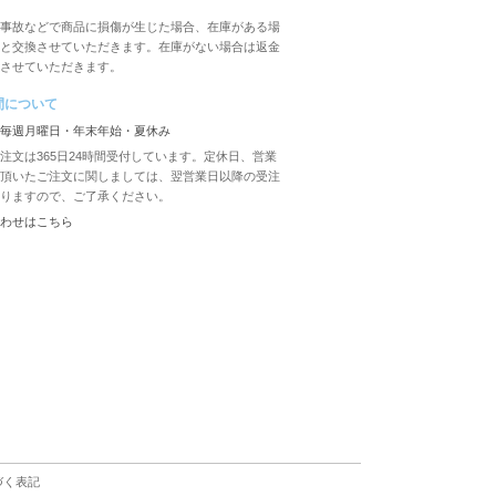
事故などで商品に損傷が生じた場合、在庫がある場
と交換させていただきます。在庫がない場合は返金
させていただきます。
間について
毎週月曜日・年末年始・夏休み
注文は365日24時間受付しています。定休日、営業
頂いたご注文に関しましては、翌営業日以降の受注
りますので、ご了承ください。
わせは
こちら
づく表記