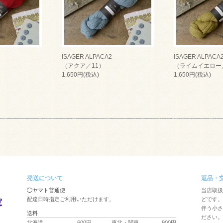
ISAGER ALPACA2
ISAGER ALPACA
（アクア／11）
（ライムイエロー
1,650円(税込)
1,650円(税込)
発送について
返品・
◯ヤマト普通便
当店取扱
配達日時指定ご利用いただけます。
どです。
伴う小さ
送料
ださい。
北海道
600円
東北・関東
900円