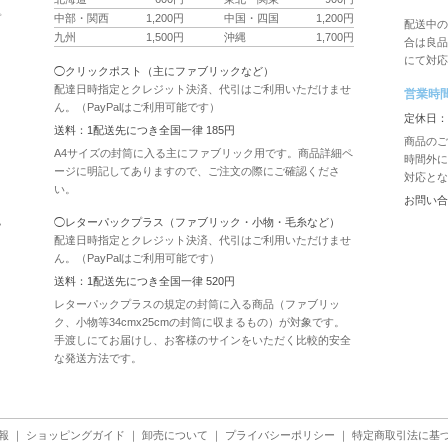
ク
中部・関西
1,200円
中国・四国
1,200円
プ
配送中の
九州
1,500円
沖縄
1,700円
合は良品
にて対応
◯クリックポスト（主にファブリックなど）
配達日時指定とクレジット決済、代引はご利用いただけませ
営業時
ん。（PayPalはご利用可能です）
用
定休日：
送料：1配送先につき全国一律 185円
商品のご
A4サイズの封筒に入る主にファブリック用です。商品詳細ペ
時間外に
ージに明記してありますので、ご注文の際にご確認くださ
対応とな
い。
お問い合
認
◯レターパックプラス（ファブリック・小物・毛糸など）
配達日時指定とクレジット決済、代引はご利用いただけませ
ん。（PayPalはご利用可能です）
送料：1配送先につき全国一律 520円
レターパックプラスの規定の封筒に入る商品（ファブリッ
ク、小物等34cmx25cmの封筒に収まるもの）が対象です。
手渡しにてお届けし、お客様のサインをいただく比較的安全
な発送方法です。
報
｜
ショッピングガイド
｜
卸売について
｜
プライバシーポリシー
｜
特定商取引法に基