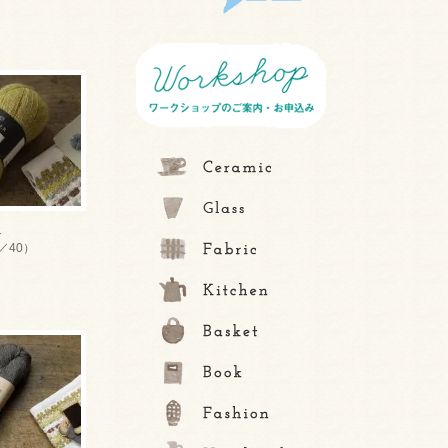
1
／40）