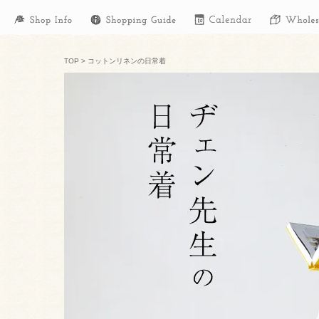
TOP
>
コットンリネンの日常着